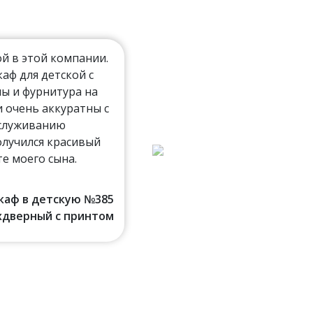
й в этой компании.
ф для детской с
ы и фурнитура на
 очень аккуратны с
бслуживанию
олучился красивый
Власов Алексей (Дрезна)
е моего сына.
шкаф в детскую №385
хдверный с принтом