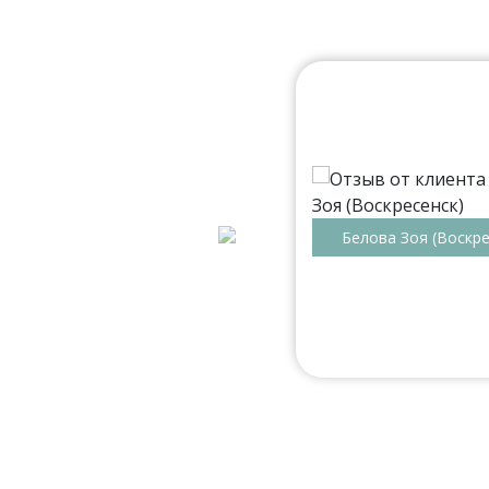
мальная. Есть салоны в
ии. Читал, что по
еня отошла кромка на одной
ующий день. Поэтому у меня
Белова Зоя (Воскре
овора оформляют через
 доволен. Наверное, в целом
г. распашной шкаф в спальню