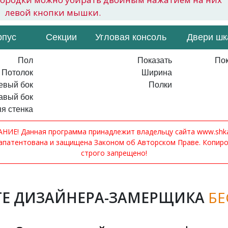
левой кнопки мышки.
рпус
Секции
Угловая консоль
Двери ш
Пол
Показать
Пок
Потолок
Ширина
евый бок
Полки
авый бок
я стенка
ИЕ! Данная программа принадлежит владельцу сайта www.shkaf
апатентована и защищена Законом об Авторском Праве. Копир
строго запрещено!
Е ДИЗАЙНЕРА-ЗАМЕРЩИКА
БЕ