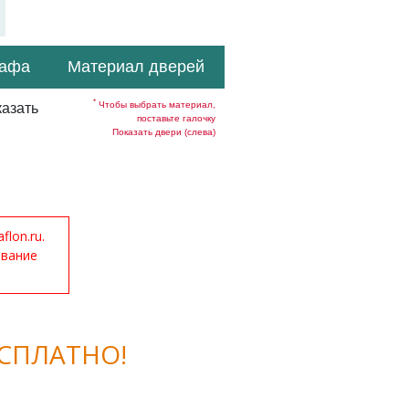
кафа
Материал дверей
*
Чтобы выбрать материал,
азать
поставьте галочку
Показать двери (слева)
lon.ru.
ование
СПЛАТНО!