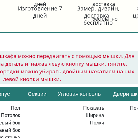
Изготовление 7
Замер, дизайн,
дней
доставка -
ц
бесплатно
шкафа можно передвигать с помощью мышки. Для
на деталь и, нажав левую кнопку мышки, тяните.
городки можно убирать двойным нажатием на них
левой кнопки мышки.
рпус
Секции
Угловая консоль
Двери ш
Пол
Показать
Пок
Потолок
Ширина
евый бок
Полки
авый бок
я стенка