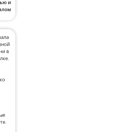
ью и
алом
зала
шной
ни в
лке.
ко
рые
те.