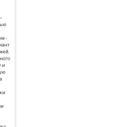
-
лью
м -
иант
жей.
много
у и
ную
а
оки
ли
и у