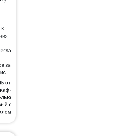
и
 К
ния
несла
е за
ис.
45 от
Шкаф-
солью
ый с
клом