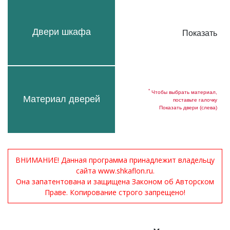
Двери шкафа
Показать
*
Чтобы выбрать материал,
Материал дверей
поставьте галочку
Показать двери (слева)
ВНИМАНИЕ! Данная программа принадлежит владельцу
сайта www.shkaflon.ru.
Она запатентована и защищена Законом об Авторском
Праве. Копирование строго запрещено!