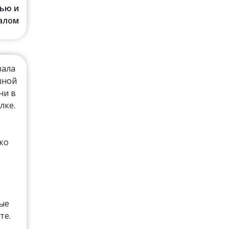
ью и
алом
зала
шной
ни в
лке.
ко
рые
те.