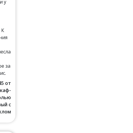
и у
и
 К
ния
несла
е за
ис.
45 от
Шкаф-
солью
ый с
клом