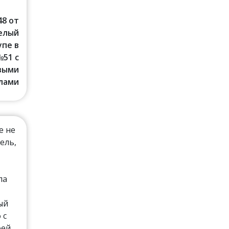
48 от
Белый
упе в
№51 с
выми
лами
е не
ель,
ла
ый
 с
оей