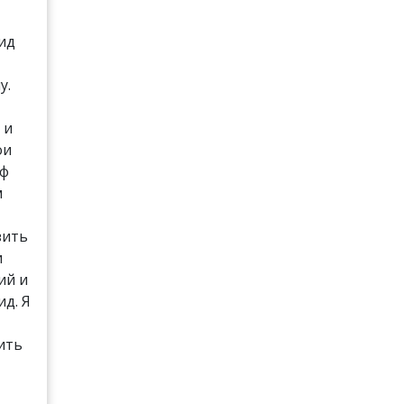
ид
у.
 и
ои
аф
м
зить
и
ий и
д. Я
ить