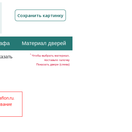
кафа
Материал дверей
*
Чтобы выбрать материал,
азать
поставьте галочку
Показать двери (слева)
lon.ru.
ование