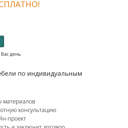
СПЛАТНО!
 Вас день
мебели по индивидуальным
ы материалов
мотную консультацию
йн-проект
ость и заключит договор