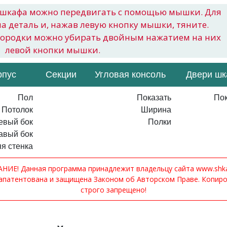
шкафа можно передвигать с помощью мышки. Для
на деталь и, нажав левую кнопку мышки, тяните.
городки можно убирать двойным нажатием на них
левой кнопки мышки.
рпус
Секции
Угловая консоль
Двери ш
Пол
Показать
Пок
Потолок
Ширина
евый бок
Полки
авый бок
я стенка
ИЕ! Данная программа принадлежит владельцу сайта www.shkaf
апатентована и защищена Законом об Авторском Праве. Копир
строго запрещено!