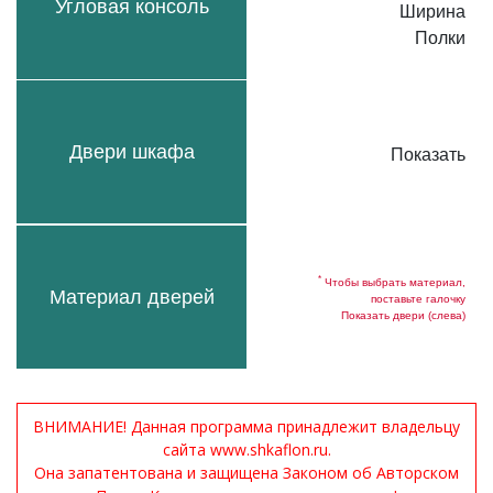
Угловая консоль
Ширина
Полки
Двери шкафа
Показать
*
Чтобы выбрать материал,
Материал дверей
поставьте галочку
Показать двери (слева)
ВНИМАНИЕ! Данная программа принадлежит владельцу
сайта www.shkaflon.ru.
Она запатентована и защищена Законом об Авторском