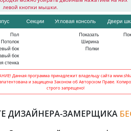
левой кнопки мышки.
рпус
Секции
Угловая консоль
Двери ш
Пол
Показать
Пок
Потолок
Ширина
евый бок
Полки
авый бок
я стенка
ИЕ! Данная программа принадлежит владельцу сайта www.shkaf
апатентована и защищена Законом об Авторском Праве. Копир
строго запрещено!
Е ДИЗАЙНЕРА-ЗАМЕРЩИКА
БЕ