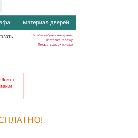
кафа
Материал дверей
*
Чтобы выбрать материал,
азать
поставьте галочку
Показать двери (слева)
lon.ru.
ование
СПЛАТНО!