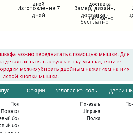
Изготовление 7
Замер, дизайн,
дней
доставка -
ц
бесплатно
шкафа можно передвигать с помощью мышки. Для
на деталь и, нажав левую кнопку мышки, тяните.
городки можно убирать двойным нажатием на них
левой кнопки мышки.
рпус
Секции
Угловая консоль
Двери ш
Пол
Показать
Пок
Потолок
Ширина
евый бок
Полки
авый бок
я стенка