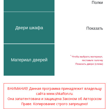
Полки
Двери шкафа
Показать
*
Чтобы выбрать материал,
Материал дверей
поставьте галочку
Показать двери (слева)
ВНИМАНИЕ! Данная программа принадлежит владельцу
сайта www.shkaflon.ru.
Она запатентована и защищена Законом об Авторском
Праве. Копирование строго запрещено!