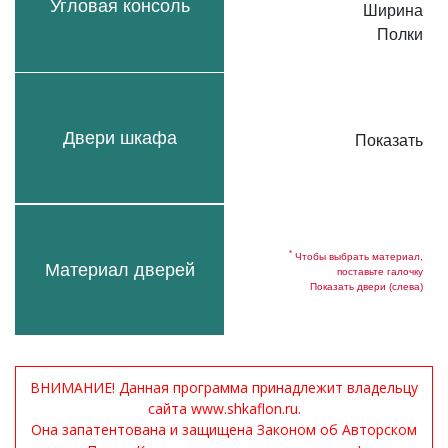
Угловая консоль
Ширина
Полки
Двери шкафа
Показать
*
Чтобы выбрать материал,
Материал дверей
поставьте галочку
Показать двери (слева)
ВНИМАНИЕ! Данная программа принадлежит владельцу
сайта www.shkaflon.ru.
Она запатентована и защищена Законом об Авторском