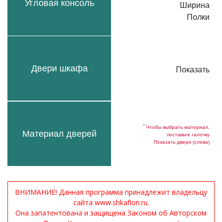
Угловая консоль
Ширина
Полки
Двери шкафа
Показать
*
Чтобы выбрать материал,
Материал дверей
поставьте галочку
Показать двери (слева)
ВНИМАНИЕ! Данная программа принадлежит владельцу
сайта www.shkaflon.ru.
Она запатентована и защищена Законом об Авторском