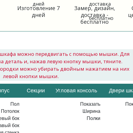
Изготовление 7
Замер, дизайн,
дней
доставка -
ц
бесплатно
шкафа можно передвигать с помощью мышки. Для
на деталь и, нажав левую кнопку мышки, тяните.
городки можно убирать двойным нажатием на них
левой кнопки мышки.
рпус
Секции
Угловая консоль
Двери ш
Пол
Показать
Пок
Потолок
Ширина
евый бок
Полки
авый бок
я стенка