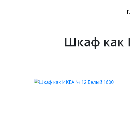
Г
Шкаф как 