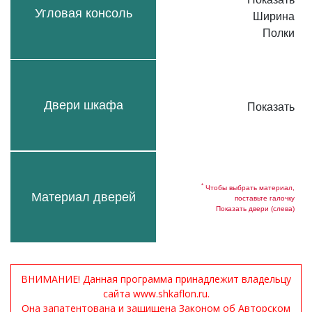
Угловая консоль
Ширина
Полки
Двери шкафа
Показать
*
Чтобы выбрать материал,
Материал дверей
поставьте галочку
Показать двери (слева)
ВНИМАНИЕ! Данная программа принадлежит владельцу
сайта www.shkaflon.ru.
Она запатентована и защищена Законом об Авторском